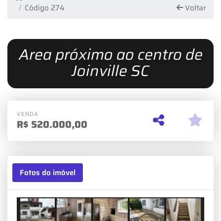
❄
❄
❄
❄
Código 274
Voltar
Area próximo ao centro de
Joinville SC
VENDA
R$
520.000,00
Fotos do imóvel