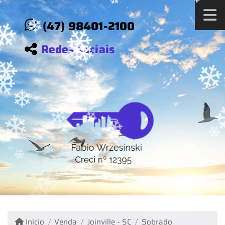
❄
❄
❄
❄
❄
❄
(47) 98401-2100
Redes sociais
❄
❄
❄
❄
❄
❄
❄
❄
❄
❄
❄
❄
❄
❄
❄
❄
❄
❄
❄
Início
Venda
Joinville - SC
Sobrado