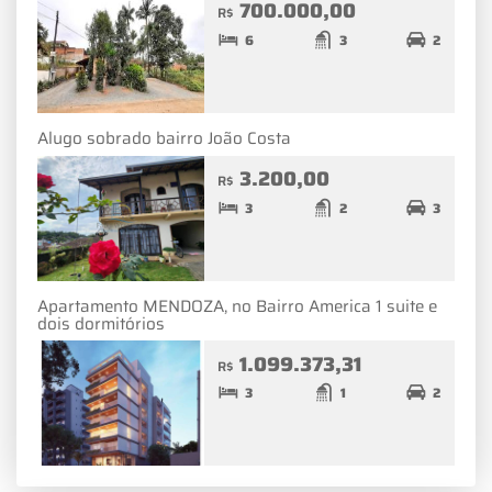
700.000,00
R$
6
3
2
Alugo sobrado bairro João Costa
3.200,00
R$
3
2
3
Apartamento MENDOZA, no Bairro America 1 suite e
dois dormitórios
1.099.373,31
R$
3
1
2